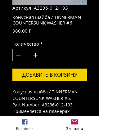
Артикул: A3236-012-193
Конусная шайба / TINNERMAN
COUNTERSUNK WASHER #6
Цена
980,00 ₽
Количество
*
ДОБАВИТЬ В КОРЗИНУ
Конусная шайба / TINNERMAN
COUNTERSUNK WASHER #6.
Part Number: A3236-012-193.
Применяется на планерах
самолетов Cessna и Piper.
Количество в упаковке: 25 шт.
Facebook
Эл. почта
ИНФОРМАЦИЯ О ТОВАРЕ
Новая в упаковке.