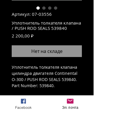
Артикул: 07-03556
Уплотнитель толкателя клапана
/ PUSH ROD SEALS 539840
Цена
2 200,00 ₽
Нет на складе
Уплотнитель толкателя клапана
цилиндра двигателя Continental
O-300 / PUSH ROD SEALS 539840.
Part Number: 539840.
Применяется для уплотнения
толкателя клапана цилиндра
ИНФОРМАЦИЯ О ТОВАРЕ
двигателя Continental O-300 / O-
Facebook
Эл. почта
200.
Уплотнитель толкателя клапана
Количество в упаковке: 12 шт.
СПОСОБ ОПЛАТЫ
цилиндра двигателя Continental
Новый в упаковке.
O-300 / PUSH ROD SEALS 539840.
Стоимость товаров в магазине