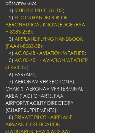
обязательно:
   1) 
STUDENT PILOT GUIDE
;
   2) 
PILOT’S HANDBOOK OF 
AERONAUTICAL KNOWLEDGE (FAA-
H-8083-25B)
;
   3) 
AIRPLANE FLYING HANDBOOK 
(FAA-H-8083-3B)
;
   4) 
AC 00-6B - AVIATION WEATHER
;
   5) 
AC 00-45H - AVIATION WEATHER 
SERVICES
;
   6) FAR/AIM;
   7) AERONAV VFR SECTIONAL 
CHARTS, AERONAV VFR TERMINAL 
AREA (TAC) CHARTS, FAA 
AIRPORT/FACILITY DIRECTORY 
(CHART SUPPLEMENTS);
   8) 
PRIVATE PILOT - AIRPLANE 
AIRMAN CERTIFICATION 
STANDARDS (FAA-S-ACS-6A);