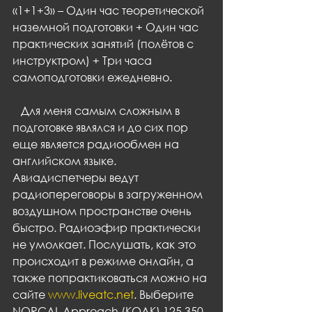
«1+1+3» – Один час теоретической 
наземной подготовки + Один час 
практических занятий (полётов с 
инструктром) + Три часа 
самоподготовки ежедневно.
   Для меня самым сложным в 
подготовке являлся и до сих пор 
еще является радиообмен на 
английском языке. 
Авиадиспетчеры ведут 
радиопереговоры в загруженном 
воздушном пространстве очень 
быстро. Радиоэфир практически 
не умолкает. Послушать, как это 
происходит в режиме онлайн, а 
также попрактиковаться можно на 
сайте 
www.liveatc.net
. Выберите 
NORCAL Approach (KOAK) 125.350 