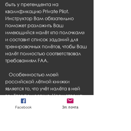
быть у претендента на 
квалификацию Private Pilot. 
Инструктор Вам обязательно 
поможет разложить Ваш 
имеющийся налёт «по полочкам» 
и составит список заданий для 
тренировочных полётов, чтобы Ваш 
налёт полностью соответствовал 
требованиям FAA.
   Особенностью моей 
российской лётной книжки 
является то, что учёт налёта в ней 
ведётся помесячно. Несмотря на 
более чем достаточный объем 
Facebook
Эл. почта
общего налёта, дать 
расшифровку налёта в разрезе 
требований FAA было достаточно 
сложно. Пришлось применить 